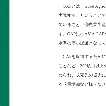
GAPとは、Good Agr
実践する、ということ
ていること、③農業生産
す。GAPにはASIA G
水準の高い認証となっ
GAPを取得するため
ことなど、200項目以
められ、販売先の拡大
る収量増加など様々な